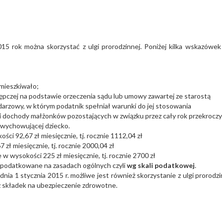
015 rok można skorzystać z ulgi prorodzinnej. Poniżej kilka wskazówe
amieszkiwało;
tępczej na podstawie orzeczenia sądu lub umowy zawartej ze starostą
ndarzowy, w którym podatnik spełniał warunki do jej stosowania
li dochody małżonków pozostających w związku przez cały rok przekroczy
 wychowującej dziecko.
ści 92,67 zł miesięcznie, tj. rocznie 1112,04 zł
zł miesięcznie, tj. rocznie 2000,04 zł
 w wysokości 225 zł miesięcznie, tj. rocznie 2700 zł
 opodatkowane na zasadach ogólnych czyli
wg skali podatkowej
.
dnia 1 stycznia 2015 r. możliwe jest również skorzystanie z ulgi prorodzi
z składek na ubezpieczenie zdrowotne.