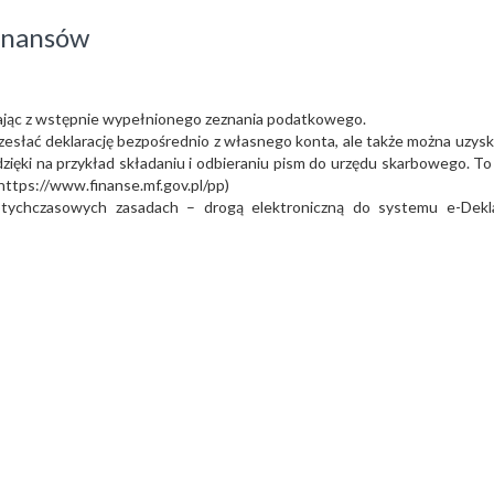
inansów
stając z wstępnie wypełnionego zeznania podatkowego.
zesłać deklarację bezpośrednio z własnego konta, ale także można uzys
dzięki na przykład składaniu i odbieraniu pism do urzędu skarbowego. T
ttps://www.finanse.mf.gov.pl/pp)
ychczasowych zasadach – drogą elektroniczną do systemu e-Dekla