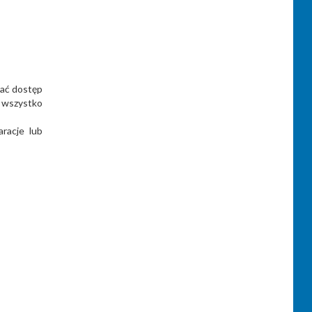
kać dostęp
o wszystko
racje lub