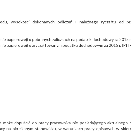
hodu, wysokości dokonanych odliczeń i należnego ryczałtu od p
formie papierowej) o pobranych zaliczkach na podatek dochodowy za 2015 r
 formie papierowej) o zryczałtowanym podatku dochodowym za 2015 r. (PI
e może dopuścić do pracy pracownika nie posiadającego aktualnego o
racy na określonym stanowisku, w warunkach pracy opisanych w skier