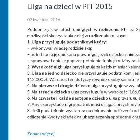
Ulga na dzieci w PIT 2015
02 kwietnia, 2016
Podobnie jak w latach ubiegłych w rozliczeniu PIT za 2
możliwości skorzystania z niej w rozliczeniu rocznym:
1.
Ulga przysługuje podatnikowi który
:
– wykonywał władzę rodzicielską;
– pełnił funkcję opiekuna prawnego, jeżeli dziecko z nim z
– sprawował opiekę poprzez pełnienie funkcji rodziny zas
2.
Wysokość ulgi
: ulga przysługuje za każdy miesiąc kale
3.
Ulga na jedno dziecko
nie przysługuje podatnikom, jeś
112.000 zł. Warunek ten dotyczy również osoby samotnie
4.
Na pierwsze i drugie dziecko
ulga przysługuje w wysoko
5.
Na trzecie dziecko
ulga przysługuje w wysokości 166,67 
6.
Na czwarte i każde następne dziecko
ulga przysługuje
7. Aby skorzystać z ulgi podatnik musi osiągać przychody
8. Jeśli podatek nie wystarcza na dokonanie odliczenia od 
odliczenie kwoty składek na ubezpieczenia społeczne ora
Zobacz więcej