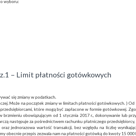
do wyboru:
z.1 – Limit płatności gotówkowych
wywać się zmiany w podatkach.
naczej. Może na początek zmiany w limitach płatności gotówkowych. ) Od 
y przedsiębiorcami, które mogą być zapłacone w formie gotówkowej. Zgod
 w brzmieniu obowiązującym od 1 stycznia 2017 r., dokonywanie lub pr
arczą następuje za pośrednictwem rachunku płatniczego przedsiębiorcy
 oraz jednorazowa wartość transakcji, bez względu na liczbę wynikając
tamy obecnie przepis zezwala nam na płatności gotówką do kwoty 15 000