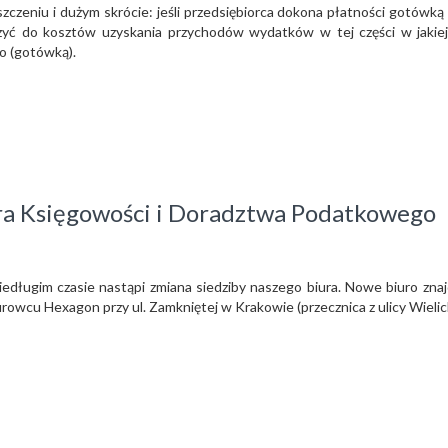
zeniu i dużym skrócie: jeśli przedsiębiorca dokona płatności gotówką
liczyć do kosztów uzyskania przychodów wydatków w tej części w jakie
o (gotówką).
ra Księgowości i Doradztwa Podatkowego
 niedługim czasie nastąpi zmiana siedziby naszego biura. Nowe biuro zna
rowcu Hexagon przy ul. Zamkniętej w Krakowie (przecznica z ulicy Wielick