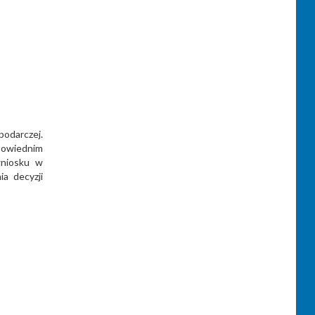
podarczej.
powiednim
wniosku w
ia decyzji