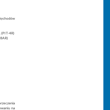
rzychodów
. (PIT-4R)
T-8AR)
rzeczenia
owaniu na