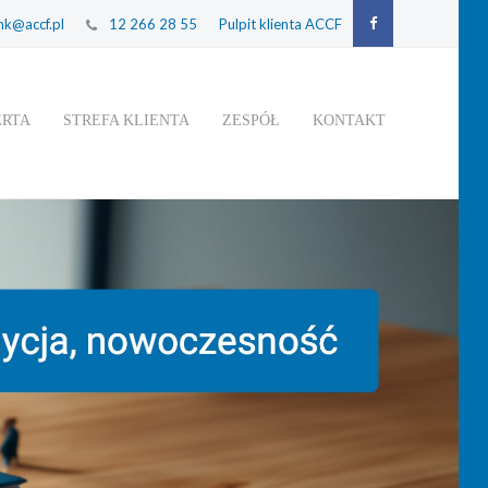
k@accf.pl
12 266 28 55
Pulpit klienta ACCF
ERTA
STREFA KLIENTA
ZESPÓŁ
KONTAKT