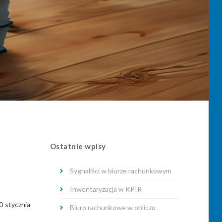
Ostatnie wpisy
Sygnaliści w biurze rachunkowym
Inwentaryzacja w KPIR
0 stycznia
Biuro rachunkowe w obliczu