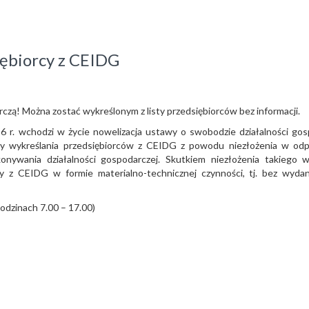
iębiorcy z CEIDG
rczą! Można zostać wykreślonym z listy przedsiębiorców bez informacji.
 r. wchodzi w życie nowelizacja ustawy o swobodzie działalności gos
y wykreślania przedsiębiorców z CEIDG z powodu niezłożenia w od
onywania działalności gospodarczej. Skutkiem niezłożenia takiego 
y z CEIDG w formie materialno-technicznej czynności, tj. bez wydan
godzinach 7.00 – 17.00)