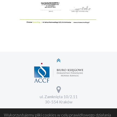
ul. Zamknięta 10/2.11
30-554 Kraków
Wykorzystujemy pliki cookies w celu prawidłowego działania