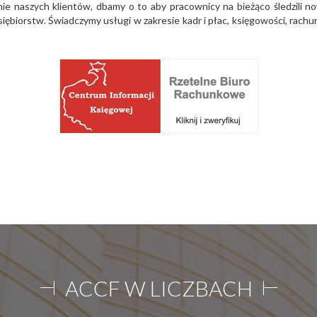
ie naszych klientów, dbamy o to aby pracownicy na bieżąco śledzili n
siębiorstw. Świadczymy usługi w zakresie kadr i płac, księgowości, ra
ACCF W LICZBACH