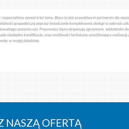
ozpoczęliśmy ponad 6 lat temu. Biuro to jest prawdziwym partnerem dla naszej
alności gospodarczej poprzez świadczenie kompleksowej obsługi w zakresie usłu
ptowalnego poziomu cen. Pracownicy biura dysponują ogromnym, wieloletnim dośw
da niezbędne kwalifikacje, oraz możliwości techniczne umożliwiające realizację
wiec w swojej dziedzinie.
wości i Doradztwa Podatkowego została zapoczątkowana w 2008 w zakresie pro
 rzetelny oraz terminowy. Zawsze dostępny dedykowany pracownik ze stosowny
racę jest to firma godna polecenia.
 Z NASZĄ OFERTĄ