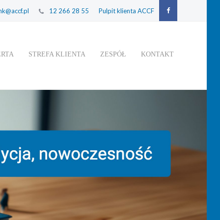
k@accf.pl
12 266 28 55
Pulpit klienta ACCF
ERTA
STREFA KLIENTA
ZESPÓŁ
KONTAKT