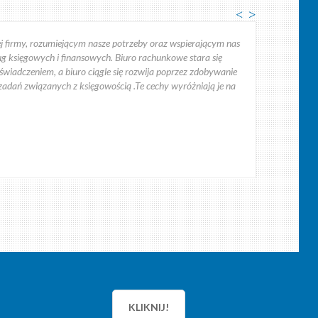
<
>
 firmy, rozumiejącym nasze potrzeby oraz wspierającym nas
g księgowych i finansowych. Biuro rachunkowe stara się
iadczeniem, a biuro ciągle się rozwija poprzez zdobywanie
 zadań związanych z księgowością .Te cechy wyróżniają je na
wadzenia księgowości oraz kadr dla grupy firm Roch.
m wyprzedzeniem przesyła informacje dotyczące podatków
KLIKNIJ!