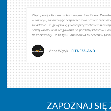
Współpracę z Biurem rachunkowym Pani Moniki Kawalec r
w rozwoju, zapewniając bezpieczeństwo prowadzenia dział
świadczyć usługi wysokiej jakości przy zachowaniu akce
nowej wiedzy oraz reagowanie na potrzeby klientów. Posia
tle konkurencji. Po za tym Pani Monika to bezcenny facho
Anna Wężyk
FITNESSLAND
Współpraca z firmą: ACCF Monika Kawalec Biuro Księgo
Obsługa biura prowadzona jest w sposób profesjonalny,
oraz składek ZUS. Biorąc po uwagę dotychczasową współp
Hurtownia wielobranżowa ROCH
ZAPOZNAJ SIĘ