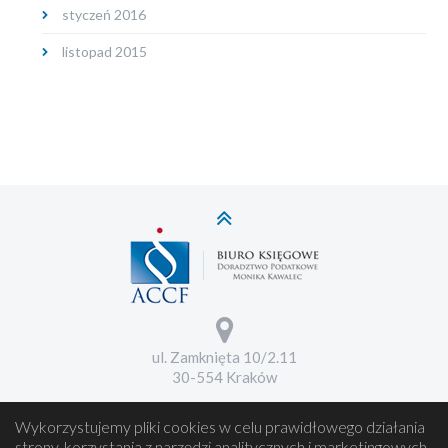
styczeń 2016
listopad 2015
ul. Zamknięta 10/2.11
30-554 Kraków
Wykorzystujemy pliki cookies w celu prawidłowego działania
strony, korzystania z narzędzi analitycznych i marketingowych