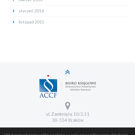
styczeń 2016
listopad 2015
ul. Zamknięta 10/2.11
30-554 Kraków
Wykorzystujemy pliki cookies w celu prawidłowego działania