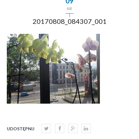
09
SIE
20170808_084307_001
UDOSTĘPNIJ