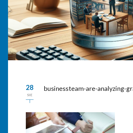
28
businessteam-are-analyzing-
SIE