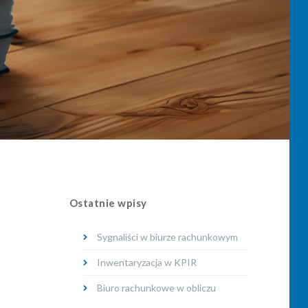
Ostatnie wpisy
Sygnaliści w biurze rachunkowym
Inwentaryzacja w KPIR
Biuro rachunkowe w obliczu