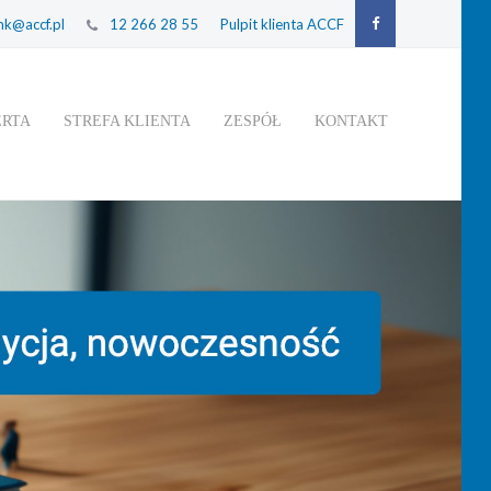
k@accf.pl
12 266 28 55
Pulpit klienta ACCF
ERTA
STREFA KLIENTA
ZESPÓŁ
KONTAKT