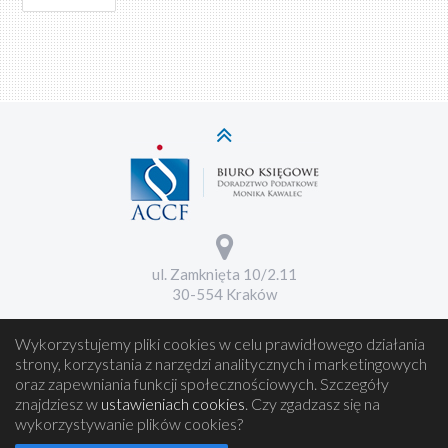
ul. Zamknięta 10/2.11
30-554 Kraków
Wykorzystujemy pliki cookies w celu prawidłowego działania
strony, korzystania z narzędzi analitycznych i marketingowych
oraz zapewniania funkcji społecznościowych. Szczegóły
znajdziesz w
ustawieniach cookies
. Czy zgadzasz się na
wykorzystywanie plików cookies?
(c) 2017 ACCF.PL